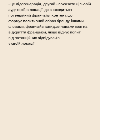
- це лідогенерація, другий - показати цільовій
аудиторії, в локації, де знаходиться
потенційний франчайзі контент, що
формує позитивний образ бренду. Іншими
словами, франчайзі швидше наважиться на
відкриття франшизи, якщо відчує попит
від потенційних відвідувачів
у своїй локації.