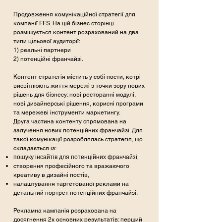
Продовження комунікаційної стратегії для
компанії FFS. На цій бізнес сторінці
розміщується контент розрахований на два
типи цільової аудиторії:
1) реальні партнери
2) потенційні франчайзі.
Контент стратегія містить у собі пости, котрі
висвітлюють життя мережі з точки зору нових
рішень для бізнесу: нові ресторанні модулі,
нові дизайнерські рішення, корисні програми
та мережеві інструменти маркетингу.
Друга частина контенту спрямована на
залучення нових потенційних франчайзі. Для
такої комунікації розроблялась стратегія, що
складається із:
пошуку інсайтів для потенційних франчайзі,
створення професійного та вражаючого
креативу в дизайні постів,
налаштування таргетованої реклами на
детальний портрет потенційних
франчайзі.
Рекламна кампанія розрахована на
досягнення 2х основних результатів: перший